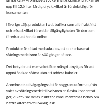
En flaska av Aromhusets sockerfria läskkoncentrat kan ge
upp till 12,5 liter färdig dryck, vilket är fördelaktigt för
konsumenten.
I Sverige säljs produkten i webbutiker som allt-fraktfritt
och prisad, vilket förenklar tillgängligheten för den som
föredrar att handla online.
Produkten är sötad med sukralos, ett sockerbaserat
sötningsmedel som är 600 gånger sötare.
Det betyder att en mycket liten mängd utnyttjas för att
uppnå önskad sötma utan att addera kalorier.
Aromhusets tillvägagångssätt är noggrant utformat, från
valet av sötningsmedel till volymen en flaska koncentrat
ger, vilket visar deras insikt för konsumenternas behov om
bättre alternativ till vanlig läsk.