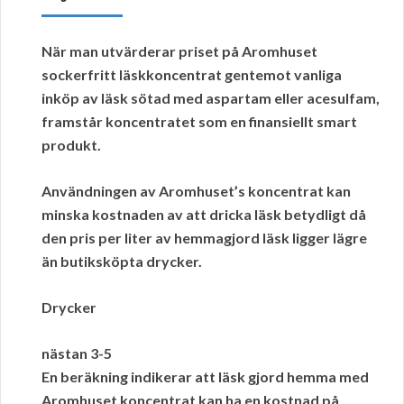
När man
utvärderar priset
på Aromhuset
sockerfritt läskkoncentrat gentemot vanliga
inköp av läsk sötad med aspartam eller acesulfam,
framstår koncentratet som en finansiellt smart
produkt.
Användningen av Aromhuset’s koncentrat kan
minska kostnaden av att dricka läsk betydligt då
den
pris per liter
av hemmagjord läsk ligger lägre
än butiksköpta drycker.
Drycker
nästan 3-5
En beräkning indikerar att läsk gjord hemma med
Aromhuset koncentrat kan ha en kostnad på