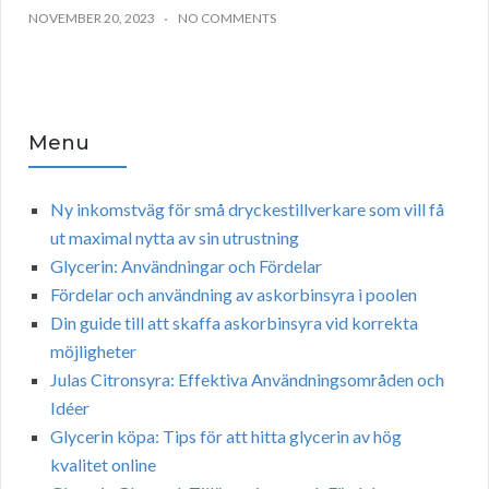
NOVEMBER 20, 2023
NO COMMENTS
Menu
Ny inkomstväg för små dryckestillverkare som vill få
ut maximal nytta av sin utrustning
Glycerin: Användningar och Fördelar
Fördelar och användning av askorbinsyra i poolen
Din guide till att skaffa askorbinsyra vid korrekta
möjligheter
Julas Citronsyra: Effektiva Användningsområden och
Idéer
Glycerin köpa: Tips för att hitta glycerin av hög
kvalitet online