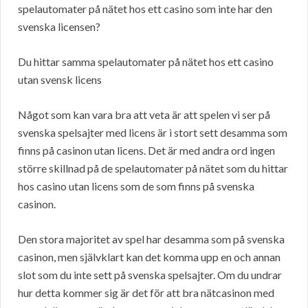
spelautomater på nätet hos ett casino som inte har den
svenska licensen?
Du hittar samma spelautomater på nätet hos ett casino
utan svensk licens
Något som kan vara bra att veta är att spelen vi ser på
svenska spelsajter med licens är i stort sett desamma som
finns på casinon utan licens. Det är med andra ord ingen
större skillnad på de spelautomater på nätet som du hittar
hos casino utan licens som de som finns på svenska
casinon.
Den stora majoritet av spel har desamma som på svenska
casinon, men självklart kan det komma upp en och annan
slot som du inte sett på svenska spelsajter. Om du undrar
hur detta kommer sig är det för att bra nätcasinon med