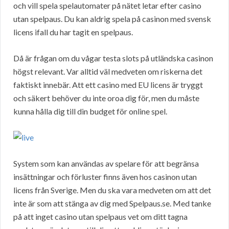
och vill spela spelautomater på nätet letar efter casino
utan spelpaus. Du kan aldrig spela på casinon med svensk
licens ifall du har tagit en spelpaus.
Då är frågan om du vågar testa slots på utländska casinon
högst relevant. Var alltid väl medveten om riskerna det
faktiskt innebär. Att ett casino med EU licens är tryggt
och säkert behöver du inte oroa dig för, men du måste
kunna hålla dig till din budget för online spel.
System som kan användas av spelare för att begränsa
insättningar och förluster finns även hos casinon utan
licens från Sverige. Men du ska vara medveten om att det
inte är som att stänga av dig med Spelpaus.se. Med tanke
på att inget casino utan spelpaus vet om ditt tagna