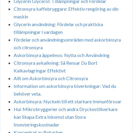
Glycerin Glycerol: Tillämpningar och Fördelar
Citronsyra kaffebryggare: Effektiv rengöring av din
maskin
Glycerin användning: Fördelar och praktiska
tillämpningar i vardagen
Fördelar och användningsområden med askorbinsyra
och citronsyra
Askorbinsyra äppelmos: Nytta och Användning
Citronsyra avkalkning: Så Rensar Du Bort
Kalkavlagringar Effektivt
Allt om Askorbinsyra och Citronsyra
Information om askorbinsyra biverkningar: Vad du
behöver veta.
Askorbinsyra: Nyckeln till ett starkare Immunförsvar
Hur Mikrobryggerier och andra Dryckestillverkare
kan Skapa Extra Inkomst utan Stora
Investeringskostnader
Koncentrat av Rabarber