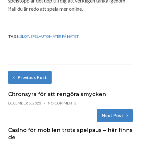
spelstopp är det upp till dig att verkligen tänka igenom
ifall du är redo att spela mer online.
TAGS:
SLOT
,
SPELAUTOMATER PÅ NÄTET
Previous Post
Citronsyra för att rengöra smycken
DECEMBER 5, 2023
NO COMMENTS
Next Post
Casino för mobilen trots spelpaus – här finns
de