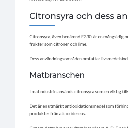
Citronsyra och dess 
Citronsyra, även benämnd E330, är en mångsidig o
frukter som citroner och lime.
Dess användningsområden omfattar livsmedelsindus
Matbranschen
I matindustrin används citronsyra som en viktig till
Det är en utmärkt antioxidationsmedel som förhind
produkter från att oxidereas.
Genom detta bevaras vitaminer såsom A, D, E och 