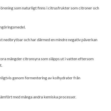
 förening som naturligt finns i citrusfrukter som citroner och
engöringsmedel.
iskt nedbrytbar och har därmed en mindre negativ påverkan
stora mängder citronsyra som släpps ut i vatten eftersom
t.
anligtvis genom fermentering av kolhydrater från
v jämfört med många andra kemiska processer.