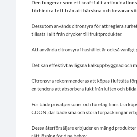
Den fungerar som ett kraftfullt antioxidation
förhindra fett från att härskna och bevarar vi
Dessutom används citronsyra för att reglera surhet
tillsats i allt från drycker till fruktprodukter.
Att använda citronsyra i hushållet är också vanlig
Det kan effektivt avlägsna kalkuppbyggnad och mi
Citronsyra rekommenderas att köpas i lufttäta fö
en tendens att absorbera fukt från luften och bilda
För både privatpersoner och företag finns bra köpst
CDON, där både små och stora förpackningar erbj
Dessa återförsäljare erbjuder en mängd produkter so
rätt lösning för dina behov.