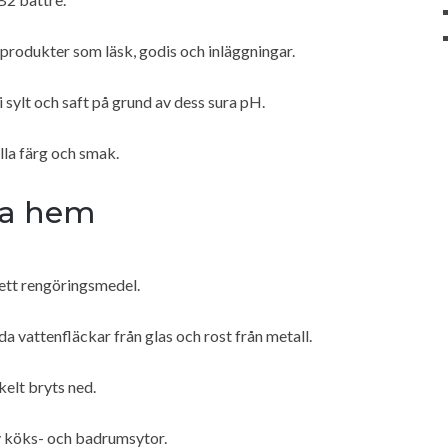
l produkter som läsk, godis och inläggningar.
sylt och saft på grund av dess sura pH.
lla färg och smak.
ata hem
 ett rengöringsmedel.
da vattenfläckar från glas och rost från metall.
elt bryts ned.
av köks- och badrumsytor.