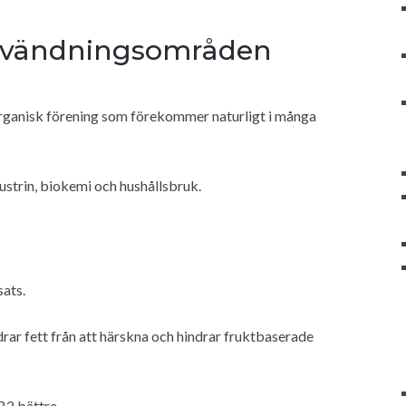
användningsområden
rganisk förening som förekommer naturligt i många
trin, biokemi och hushållsbruk.
sats.
rar fett från att härskna och hindrar fruktbaserade
B2 bättre.