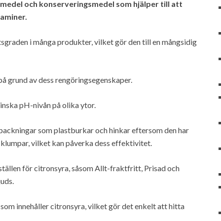
smedel och konserveringsmedel som hjälper till att
taminer.
sgraden i många produkter, vilket gör den till en mångsidig
t på grund av dess rengöringsegenskaper.
nska pH-nivån på olika ytor.
rpackningar som plastburkar och hinkar eftersom den har
 klumpar, vilket kan påverka dess effektivitet.
ällen för citronsyra, såsom Allt-fraktfritt, Prisad och
uds.
m innehåller citronsyra, vilket gör det enkelt att hitta