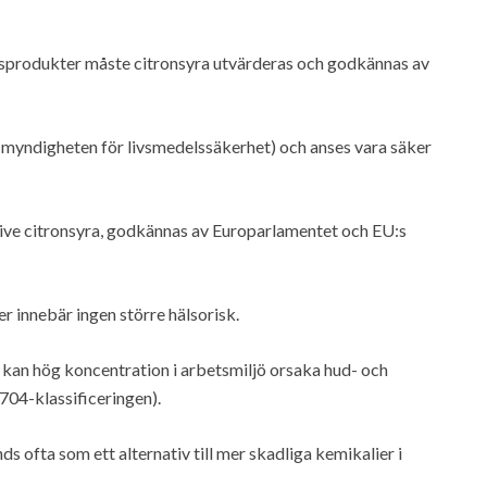
ingsprodukter måste citronsyra utvärderas och godkännas av
 myndigheten för livsmedelssäkerhet) och anses vara säker
lusive citronsyra, godkännas av Europarlamentet och EU:s
r innebär ingen större hälsorisk.
 kan hög koncentration i arbetsmiljö orsaka hud- och
704-klassificeringen).
ds ofta som ett alternativ till mer skadliga kemikalier i