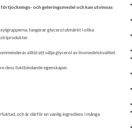
, förtjocknings- och geleringsmedel och kan utvinnas
lgrupperna, fungerar glycerol utmärkt i olika
striprodukter.
ommenderas alltid att välja glycerol av livsmedelskvalitet.
are dess fuktbindande egenskaper.
terfuktad, och är därför en vanlig ingrediens i många