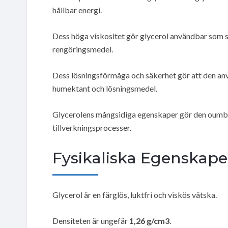
hållbar energi.
Dess höga viskositet gör glycerol användbar som st
rengöringsmedel.
Dess lösningsförmåga och säkerhet gör att den an
humektant och lösningsmedel.
Glycerolens mångsidiga egenskaper gör den oumbär
tillverkningsprocesser.
Fysikaliska Egenskape
Glycerol är en färglös, luktfri och viskös vätska.
Densiteten är ungefär
1,26 g/cm3
.