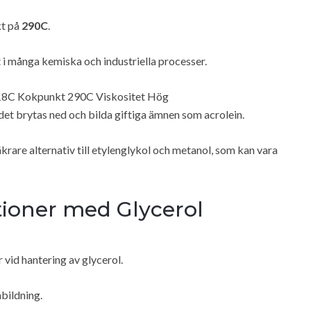
t på
290C
.
t i många kemiska och industriella processer.
 18C Kokpunkt 290C Viskositet Hög
det brytas ned och bilda giftiga ämnen som acrolein.
krare alternativ till etylenglykol och metanol, som kan vara
tioner med Glycerol
 vid hantering av glycerol.
bildning.