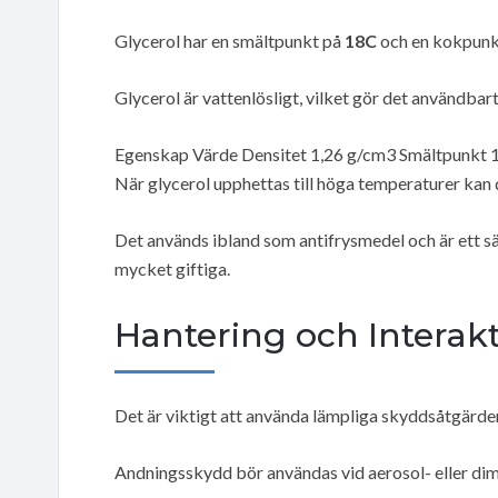
Glycerol har en smältpunkt på
18C
och en kokpunk
Glycerol är vattenlösligt, vilket gör det användbar
Egenskap Värde Densitet 1,26 g/cm3 Smältpunkt
När glycerol upphettas till höga temperaturer kan 
Det används ibland som antifrysmedel och är ett sä
mycket giftiga.
Hantering och Interak
Det är viktigt att använda lämpliga skyddsåtgärder
Andningsskydd bör användas vid aerosol- eller dim