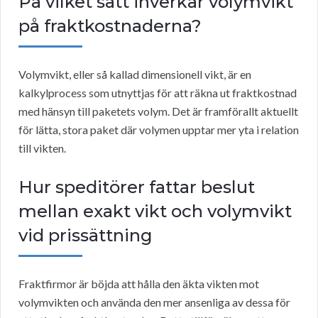
På vilket sätt inverkar volymvikt
på fraktkostnaderna?
Volymvikt, eller så kallad dimensionell vikt, är en
kalkylprocess som utnyttjas för att räkna ut fraktkostnad
med hänsyn till paketets volym. Det är framförallt aktuellt
för lätta, stora paket där volymen upptar mer yta i relation
till vikten.
Hur speditörer fattar beslut
mellan exakt vikt och volymvikt
vid prissättning
Fraktfirmor är böjda att hålla den äkta vikten mot
volymvikten och använda den mer ansenliga av dessa för