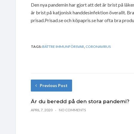
Den nya pandemin har gjort att det är brist på läk
är brist på katjonisk handdesinfektion överallt. B
prisad.Prisad.se och köpapris.se har ofta bra produ
TAGS:
BÄTTRE IMMUNFÖRSVAR
,
CORONAVIRUS
Previous Post
Är du beredd på den stora pandemi?
APRIL 7, 2020
NO COMMENTS