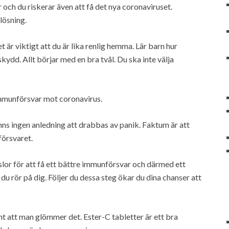
 och du riskerar även att få det nya coronaviruset.
lösning.
är viktigt att du är lika renlig hemma. Lär barn hur
skydd. Allt börjar med en bra tvål. Du ska inte välja
immunförsvar mot coronavirus.
ns ingen anledning att drabbas av panik. Faktum är att
försvaret.
dslor för att få ett bättre immunförsvar och därmed ett
du rör på dig. Följer du dessa steg ökar du dina chanser att
änt att man glömmer det. Ester-C tabletter är ett bra