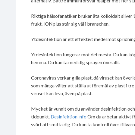
alternativ. Bättre immunförsvar hjälper mot fler s
Riktiga hälsofanatiker brukar äta kolloidalt silve
frukt. IONplus står sig väl i branschen.
Ytdesinfektion är ett effektivt medel mot spridnin
Ytdesinfektion fungerar mot det mesta. Du kan köp
hemma. Du kan ta med dig sprayen överallt.
Coronavirus verkar gilla plast, då viruset kan överl
som många väljer att ställa ut föremål av plast i t
viruset kan leva, även på plast.
Mycket är vunnit om du använder desinfektion och d
tidpunkt.
Desinfektion info
Om du arbetar aktivt fö
svårt att smitta dig. Du kan ta kontroll över tillvar