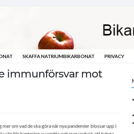
BONAT
SKAFFA NATRIUMBIKARBONAT
PRIVACY
re immunförsvar mot
ig mer om vad de ska göra när nya pandemier blossar upp i
tiv väg för hantering av smitta och man undvek att tvinga