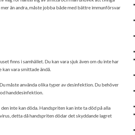
ske mer än andra, måste jobba både med bättre immunförsvar
ruset finns i samhället. Du kan vara sjuk även om du inte har
e kan vara smittade ändå.
. Du måste använda olika typer av desinfektion. Du behöver
lgod handdesinfektion.
s den inte kan döda. Handspriten kan inte ta död på alla
 virus, detta då handspriten dödar det skyddande lagret