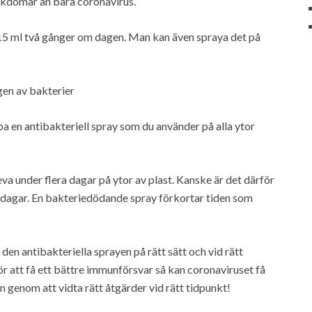
jukdomar än bara coronavirus.
r 15 ml två gånger om dagen. Man kan även spraya det på
gen av bakterier
a en antibakteriell spray som du använder på alla ytor
eva under flera dagar på ytor av plast. Kanske är det därför
re dagar. En bakteriedödande spray förkortar tiden som
en antibakteriella sprayen på rätt sätt och vid rätt
r att få ett bättre immunförsvar så kan coronaviruset få
on genom att vidta rätt åtgärder vid rätt tidpunkt!