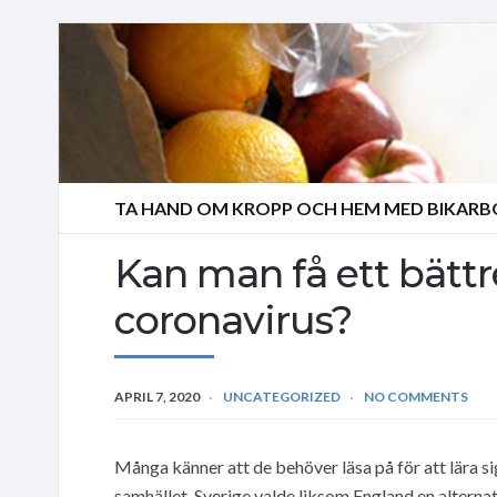
TA HAND OM KROPP OCH HEM MED BIKAR
Kan man få ett bätt
coronavirus?
APRIL 7, 2020
UNCATEGORIZED
NO COMMENTS
Många känner att de behöver läsa på för att lära s
samhället. Sverige valde liksom England en alterna