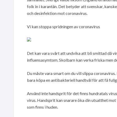
folk in i karantän. Det betyder att svenskar, kan
och desinfektion mot coronavirus.
Vi kan stoppa spridningen av coronavirus
Det kan vara svårt att undvika att bli smittad då vi
influensasymtom. Skolbarn kan verka friska men d
Du måste vara smart om du vill slippa coronavirus
bara köpa en antibakteriell handtvål för att få ful
Använd inte handsprit för det finns hundratals viru
virus. Handsprit kan snarare öka din utsatthet mot
som finns i huden.