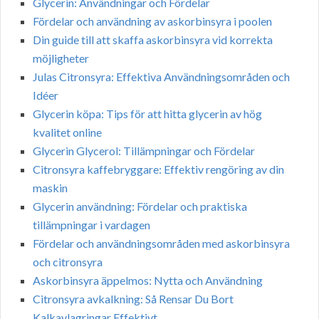
Glycerin: Användningar och Fördelar
Fördelar och användning av askorbinsyra i poolen
Din guide till att skaffa askorbinsyra vid korrekta
möjligheter
Julas Citronsyra: Effektiva Användningsområden och
Idéer
Glycerin köpa: Tips för att hitta glycerin av hög
kvalitet online
Glycerin Glycerol: Tillämpningar och Fördelar
Citronsyra kaffebryggare: Effektiv rengöring av din
maskin
Glycerin användning: Fördelar och praktiska
tillämpningar i vardagen
Fördelar och användningsområden med askorbinsyra
och citronsyra
Askorbinsyra äppelmos: Nytta och Användning
Citronsyra avkalkning: Så Rensar Du Bort
Kalkavlagringar Effektivt