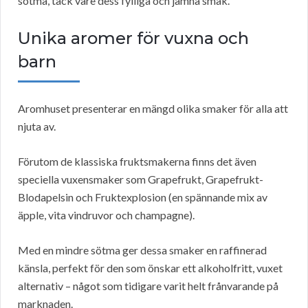
sötma, tack vare dess fylliga och jämna smak.
Unika aromer för vuxna och
barn
Aromhuset presenterar en mängd olika smaker för alla att
njuta av.
Förutom de klassiska fruktsmakerna finns det även
speciella vuxensmaker som Grapefrukt, Grapefrukt-
Blodapelsin och Fruktexplosion (en spännande mix av
äpple, vita vindruvor och champagne).
Med en mindre sötma ger dessa smaker en raffinerad
känsla, perfekt för den som önskar ett alkoholfritt, vuxet
alternativ – något som tidigare varit helt frånvarande på
marknaden.