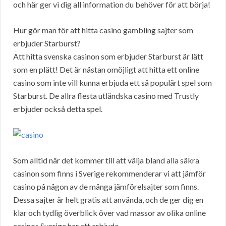
och här ger vi dig all information du behöver för att börja!
Hur gör man för att hitta casino gambling sajter som
erbjuder Starburst?
Att hitta svenska casinon som erbjuder Starburst är lätt
som en plätt! Det är nästan omöjligt att hitta ett online
casino som inte vill kunna erbjuda ett så populärt spel som
Starburst. De allra flesta utländska casino med Trustly
erbjuder också detta spel.
Som alltid när det kommer till att välja bland alla säkra
casinon som finns i Sverige rekommenderar vi att jämför
casino på någon av de många jämförelsajter som finns.
Dessa sajter är helt gratis att använda, och de ger dig en
klar och tydlig överblick över vad massor av olika online
casinos Sverige har att erbjuda.