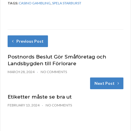
TAGS:
CASINO GAMBLING
,
SPELA STARBURST
Previous Post
Postnords Beslut Gör Småföretag och
Landsbygden till Förlorare
MARCH 28, 2024
NO COMMENTS
Next Post
Etiketter måste se bra ut
FEBRUARY 13, 2024
NO COMMENTS