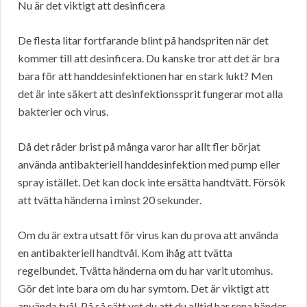
Nu är det viktigt att desinficera
De flesta litar fortfarande blint på handspriten när det
kommer till att desinficera. Du kanske tror att det är bra
bara för att handdesinfektionen har en stark lukt? Men
det är inte säkert att desinfektionssprit fungerar mot alla
bakterier och virus.
Då det råder brist på många varor har allt fler börjat
använda antibakteriell handdesinfektion med pump eller
spray istället. Det kan dock inte ersätta handtvätt. Försök
att tvätta händerna i minst 20 sekunder.
Om du är extra utsatt för virus kan du prova att använda
en antibakteriell handtvål. Kom ihåg att tvätta
regelbundet. Tvätta händerna om du har varit utomhus.
Gör det inte bara om du har symtom. Det är viktigt att
använda tvål. På så sätt vet du att du alltid har rena händer.