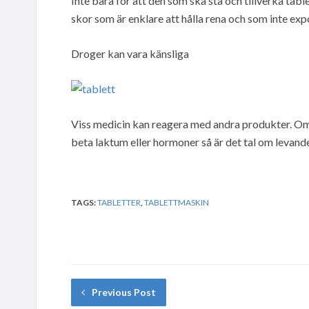
Inte bara för att den som ska stå och tillverka tabl
skor som är enklare att hålla rena och som inte exp
Droger kan vara känsliga
Viss medicin kan reagera med andra produkter. Om d
beta laktum eller hormoner så är det tal om levan
TAGS:
TABLETTER
,
TABLETTMASKIN
Previous Post