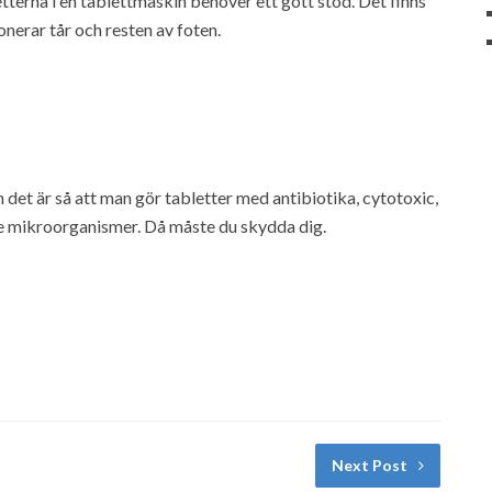
etterna i en tablettmaskin behöver ett gott stöd. Det finns
onerar tår och resten av foten.
et är så att man gör tabletter med antibiotika, cytotoxic,
de mikroorganismer. Då måste du skydda dig.
Next Post