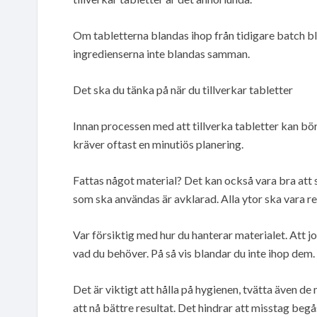
Om tabletterna blandas ihop från tidigare batch blir
ingredienserna inte blandas samman.
Det ska du tänka på när du tillverkar tabletter
Innan processen med att tillverka tabletter kan bö
kräver oftast en minutiös planering.
Fattas något material? Det kan också vara bra att 
som ska användas är avklarad. Alla ytor ska vara re
Var försiktig med hur du hanterar materialet. Att 
vad du behöver. På så vis blandar du inte ihop dem.
Det är viktigt att hålla på hygienen, tvätta även
att nå bättre resultat. Det hindrar att misstag be