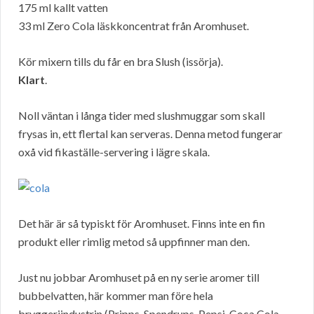
175 ml kallt vatten
33 ml Zero Cola läskkoncentrat från Aromhuset.
Kör mixern tills du får en bra Slush (issörja).
Klart
.
Noll väntan i långa tider med slushmuggar som skall
frysas in, ett flertal kan serveras. Denna metod fungerar
oxå vid fikaställe-servering i lägre skala.
Det här är så typiskt för Aromhuset. Finns inte en fin
produkt eller rimlig metod så uppfinner man den.
Just nu jobbar Aromhuset på en ny serie aromer till
bubbelvatten, här kommer man före hela
bryggeriindustrin (Pripps, Spendrups, Pepsi, Coca Cola