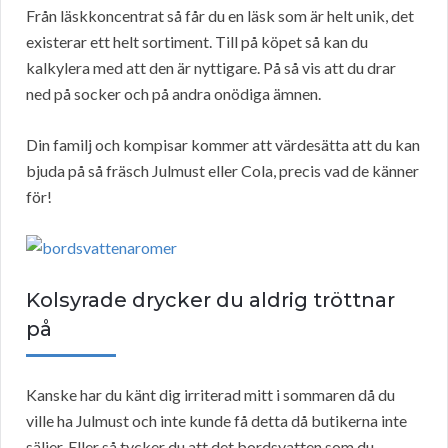
Från läskkoncentrat så får du en läsk som är helt unik, det
existerar ett helt sortiment. Till på köpet så kan du
kalkylera med att den är nyttigare. På så vis att du drar
ned på socker och på andra onödiga ämnen.
Din familj och kompisar kommer att värdesätta att du kan
bjuda på så fräsch Julmust eller Cola, precis vad de känner
för!
Kolsyrade drycker du aldrig tröttnar
på
Kanske har du känt dig irriterad mitt i sommaren då du
ville ha Julmust och inte kunde få detta då butikerna inte
säljer. Eller så tycker du att det bordsvatten som du