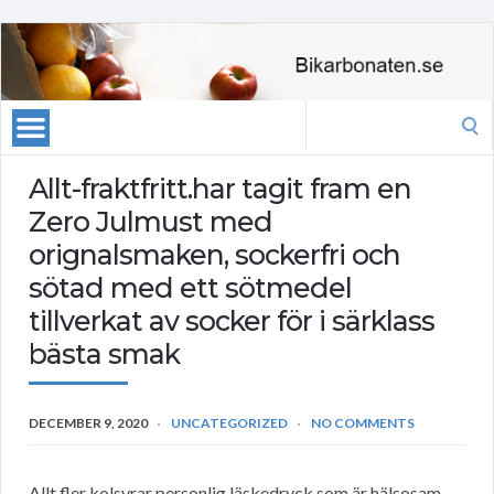
Search
for:
Allt-fraktfritt.har tagit fram en
Zero Julmust med
orignalsmaken, sockerfri och
sötad med ett sötmedel
tillverkat av socker för i särklass
bästa smak
DECEMBER 9, 2020
UNCATEGORIZED
NO COMMENTS
Allt fler kolsyrar personlig läskedryck som är hälsosam