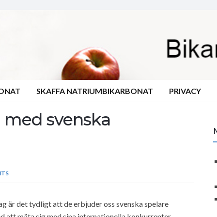
BONAT
SKAFFA NATRIUMBIKARBONAT
PRIVACY
du med svenska
NTS
ag är det tydligt att de erbjuder oss svenska spelare
d att mäta sig med sina internationella konkurrenter.