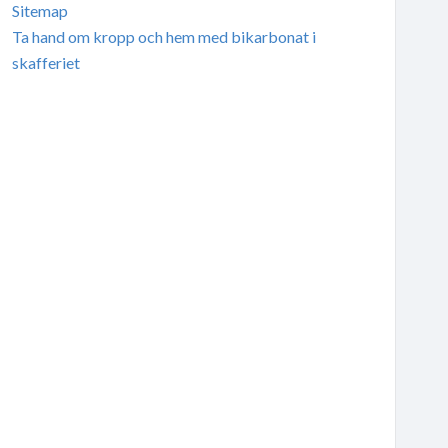
Sitemap
Ta hand om kropp och hem med bikarbonat i
skafferiet