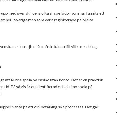
pp med svensk licens ofta är spelsidor som har funnits ett
ksamhet i Sverige men som varit registrerade på Malta.
svenska casinosajter. Du måste känna till villkoren kring
a
gt att kunna spela på casino utan konto. Det är en praktisk
nkid. På så vis är du identifierad och du kan spela på
o.
slipper vänta på att din betalning ska processas. Det går