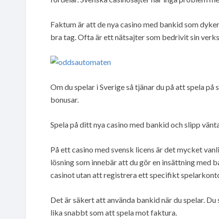
Faktum är att de nya casino med bankid som dyker u
bra tag. Ofta är ett nätsajter som bedrivit sin ver
Om du spelar i Sverige så tjänar du på att spela på 
bonusar.
Spela på ditt nya casino med bankid och slipp vänt
På ett casino med svensk licens är det mycket vanli
lösning som innebär att du gör en insättning med ba
casinot utan att registrera ett specifikt spelarkont
Det är säkert att använda bankid när du spelar. Du 
lika snabbt som att spela mot faktura.