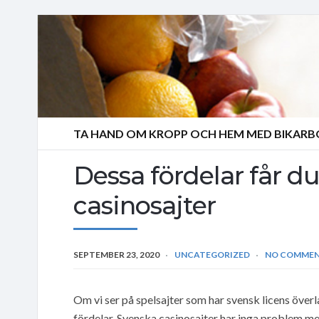
TA HAND OM KROPP OCH HEM MED BIKAR
Dessa fördelar får 
casinosajter
SEPTEMBER 23, 2020
UNCATEGORIZED
NO COMME
Om vi ser på spelsajter som har svensk licens överl
fördelar. Svenska casinosajter har inga problem me