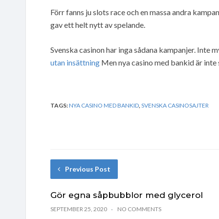
Förr fanns ju slots race och en massa andra kampanje
gav ett helt nytt av spelande.
Svenska casinon har inga sådana kampanjer. Inte m
utan insättning
Men nya casino med bankid är inte 
TAGS:
NYA CASINO MED BANKID
,
SVENSKA CASINOSAJTER
Previous Post
Gör egna såpbubblor med glycerol
SEPTEMBER 25, 2020
NO COMMENTS