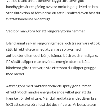
Vad du bland annat behöver lägga till utöver god
handhygien är rengöring av ytor omkring dig. Med en bra
ytdesinfektion så förhindrar du att bli smittad även fast du
tvättat händerna ordentligt.
Vad bör man göra för att rengöra ytorna hemma?
Bland annat så kan rengöringsmedel och trasor vara ett ok
sätt. Effektiviteten med att annars spraya med
antibakteriellt medel bör ju kännas bättre och smidigare.
På så sätt slipper man använda energin att med båda
händerna göra rent varje yta eftersom du slipper gnugga
med medel.
Att rengöra med bakteriedödande spray gör allt mer
effektivt och mindre energislösande vilket gör att du
kanske gör det oftare. När du handlat så är det då en bra
idC) att spraya på allt så det desinficeras. Arbetsplatsen