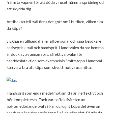
främsta vapnen för att döda viruset, hämma spridning och
att skydda dig.
Antibakteriell tvål finns det gott om i butiken, vilken ska
du köpa?
Sjukhusen tillhandahåller all personal och sina besökare
antiseptisk tvål och handsprit. Handtvålen du har hemma
är dock av av annan sort. Effektiva tvålar för
handdesinfektion som exempelvis Smittstopp Handtvål
kan vara bra att köpa som skydd mot virussmitta.
Handsprit som enda medel mot smitta är ineffektivt och
bör kompletteras. Tack vare effektiviteten av
bakteriedödande tvål så kan du lugnt köpa det även om
handsprit är svårt att få tag på då de sålts slut. Så gör du