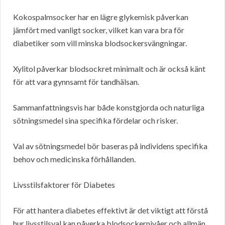
Kokospalmsocker har en lägre glykemisk påverkan
jämfört med vanligt socker, vilket kan vara bra för
diabetiker som vill minska blodsockersvängningar.
Xylitol påverkar blodsockret minimalt och är också känt
för att vara gynnsamt för tandhälsan.
Sammanfattningsvis har både konstgjorda och naturliga
sötningsmedel sina specifika fördelar och risker.
Val av sötningsmedel bör baseras på individens specifika
behov och medicinska förhållanden.
Livsstilsfaktorer för Diabetes
För att hantera diabetes effektivt är det viktigt att förstå
hur livsstilsval kan påverka blodsockernivåer och allmän