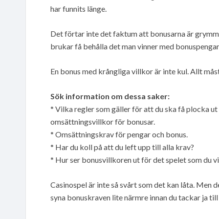
har funnits länge.
Det förtar inte det faktum att bonusarna är grymm
brukar få behålla det man vinner med bonuspengarn
En bonus med krångliga villkor är inte kul. Allt måst
Sök information om dessa saker:
* Vilka regler som gäller för att du ska få plocka ut
omsättningsvillkor för bonusar.
* Omsättningskrav för pengar och bonus.
* Har du koll på att du left upp till alla krav?
* Hur ser bonusvillkoren ut för det spelet som du vi
Casinospel är inte så svårt som det kan låta. Men d
syna bonuskraven lite närmre innan du tackar ja til