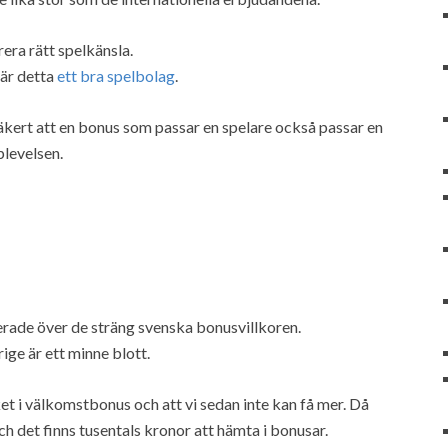
ra rätt spelkänsla.
 är detta
ett bra spelbolag
.
 säkert att en bonus som passar en spelare också passar en
plevelsen.
terade över de sträng svenska bonusvillkoren.
rige är ett minne blott.
ket i välkomstbonus och att vi sedan inte kan få mer. Då
och det finns tusentals kronor att hämta i bonusar.