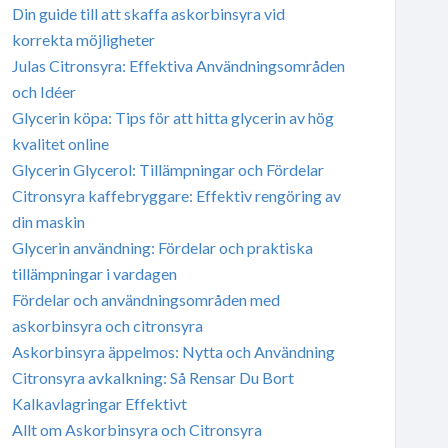
Din guide till att skaffa askorbinsyra vid
korrekta möjligheter
Julas Citronsyra: Effektiva Användningsområden
och Idéer
Glycerin köpa: Tips för att hitta glycerin av hög
kvalitet online
Glycerin Glycerol: Tillämpningar och Fördelar
Citronsyra kaffebryggare: Effektiv rengöring av
din maskin
Glycerin användning: Fördelar och praktiska
tillämpningar i vardagen
Fördelar och användningsområden med
askorbinsyra och citronsyra
Askorbinsyra äppelmos: Nytta och Användning
Citronsyra avkalkning: Så Rensar Du Bort
Kalkavlagringar Effektivt
Allt om Askorbinsyra och Citronsyra