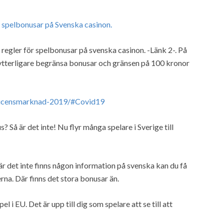
ör spelbonusar på Svenska casinon.
regler för spelbonusar på svenska casinon. -Länk 2-. På
ytterligare begränsa bonusar och gränsen på 100 kronor
-licensmarknad-2019/#Covid19
us? Så är det inte! Nu flyr många spelare i Sverige till
där det inte finns någon information på svenska kan du få
rna. Där finns det stora bonusar än.
i EU. Det är upp till dig som spelare att se till att