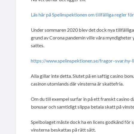
Läs här på Spelinspektionen om tillfälliga regler f
Under sommaren 2020 blev det dock nya tillfälliga 
grund av Corona pandemin ville våra myndigheter 
sattes.
https://www.spelinspektionen.se/fragor–svar/ny
Alla gillar inte detta. Slutet på en saftig casino bon
casinon utomlands där vinsterna är skattefria.
Om du till exempel surfar in på ett franskt casino 
bonusar och samtidigt slippa betala skatt på vinste
Spelbolaget måste dock ha en licens godkänd för spel 
vinsterna beskattas på rätt sätt.