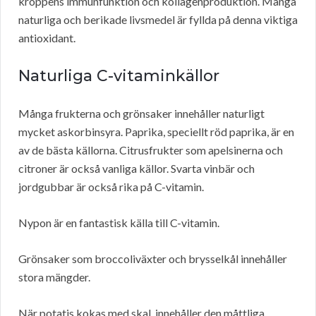
kroppens immunfunktion och kollagenproduktion. Många
naturliga och berikade livsmedel är fyllda på denna viktiga
antioxidant.
Naturliga C-vitaminkällor
Många frukterna och grönsaker innehåller naturligt
mycket askorbinsyra. Paprika, speciellt röd paprika, är en
av de bästa källorna. Citrusfrukter som apelsinerna och
citroner är också vanliga källor. Svarta vinbär och
jordgubbar är också rika på C-vitamin.
Nypon är en fantastisk källa till C-vitamin.
Grönsaker som broccoliväxter och brysselkål innehåller
stora mängder.
När potatis kokas med skal, innehåller den måttliga