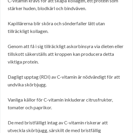
C-vitamin krävs för att skapa kollagen, ett protein som
stärker huden, blodkärl och bindväven.
Kapillärerna blir sköra och sönderfaller lätt utan
tillräckligt kollagen.
Genom att få i sig tillräckligt askorbinsyra via dieten eller
tillskott säkerställs att kroppen kan producera detta
viktiga protein.
Dagligt upptag (RDI) av C-vitamin är nödvändigt för att
undvika skörbjugg.
Vanliga källor för C-vitamin inkluderar citrusfrukter,
tomater och paprikor.
De med bristfälligt intag av C-vitamin riskerar att
utveckla skörbjugg, särskilt de med bristfällig