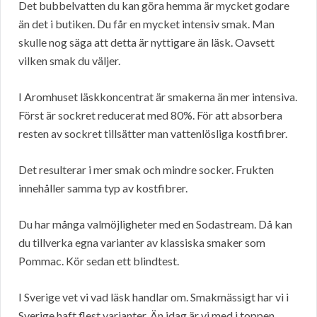
Det bubbelvatten du kan göra hemma är mycket godare
än det i butiken. Du får en mycket intensiv smak. Man
skulle nog säga att detta är nyttigare än läsk. Oavsett
vilken smak du väljer.
I Aromhuset läskkoncentrat är smakerna än mer intensiva.
Först är sockret reducerat med 80%. För att absorbera
resten av sockret tillsätter man vattenlösliga kostfibrer.
Det resulterar i mer smak och mindre socker. Frukten
innehåller samma typ av kostfibrer.
Du har många valmöjligheter med en Sodastream. Då kan
du tillverka egna varianter av klassiska smaker som
Pommac. Kör sedan ett blindtest.
I Sverige vet vi vad läsk handlar om. Smakmässigt har vi i
Sverige haft flest varianter. Än idag är vi med i toppen.