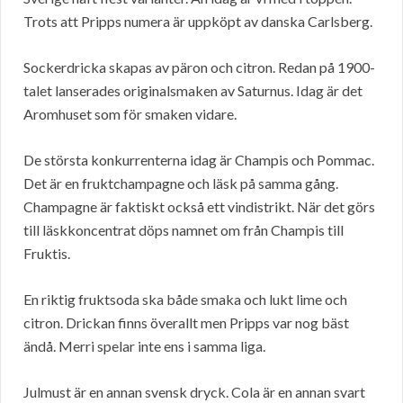
Trots att Pripps numera är uppköpt av danska Carlsberg.
Sockerdricka skapas av päron och citron. Redan på 1900-
talet lanserades originalsmaken av Saturnus. Idag är det
Aromhuset som för smaken vidare.
De största konkurrenterna idag är Champis och Pommac.
Det är en fruktchampagne och läsk på samma gång.
Champagne är faktiskt också ett vindistrikt. När det görs
till läskkoncentrat döps namnet om från Champis till
Fruktis.
En riktig fruktsoda ska både smaka och lukt lime och
citron. Drickan finns överallt men Pripps var nog bäst
ändå. Merri spelar inte ens i samma liga.
Julmust är en annan svensk dryck. Cola är en annan svart