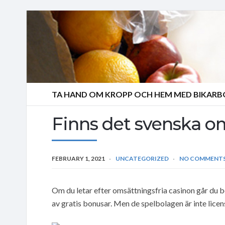
TA HAND OM KROPP OCH HEM MED BIKAR
Finns det svenska o
FEBRUARY 1, 2021
UNCATEGORIZED
NO COMMENT
Om du letar efter omsättningsfria casinon går du bet
av gratis bonusar. Men de spelbolagen är inte licen