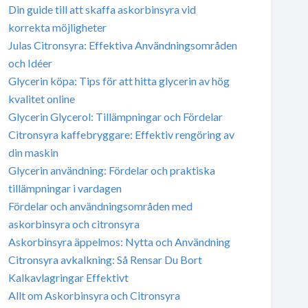
Din guide till att skaffa askorbinsyra vid
korrekta möjligheter
Julas Citronsyra: Effektiva Användningsområden
och Idéer
Glycerin köpa: Tips för att hitta glycerin av hög
kvalitet online
Glycerin Glycerol: Tillämpningar och Fördelar
Citronsyra kaffebryggare: Effektiv rengöring av
din maskin
Glycerin användning: Fördelar och praktiska
tillämpningar i vardagen
Fördelar och användningsområden med
askorbinsyra och citronsyra
Askorbinsyra äppelmos: Nytta och Användning
Citronsyra avkalkning: Så Rensar Du Bort
Kalkavlagringar Effektivt
Allt om Askorbinsyra och Citronsyra