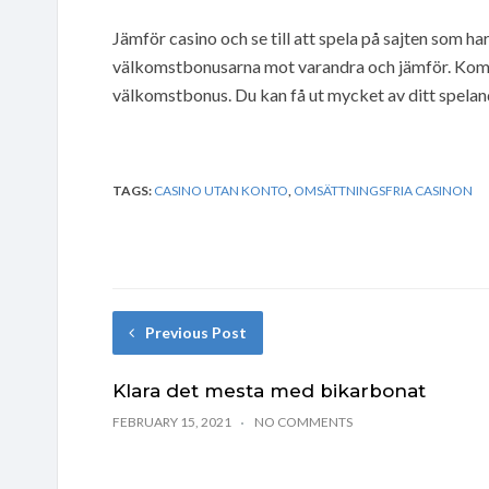
Jämför casino och se till att spela på sajten som ha
välkomstbonusarna mot varandra och jämför. Kom ih
välkomstbonus. Du kan få ut mycket av ditt spelan
TAGS:
CASINO UTAN KONTO
,
OMSÄTTNINGSFRIA CASINON
Previous Post
Klara det mesta med bikarbonat
FEBRUARY 15, 2021
NO COMMENTS