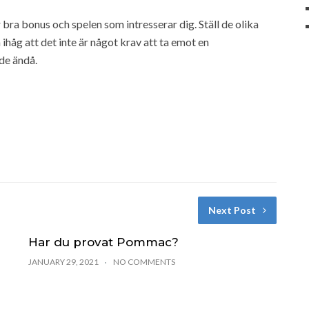
r bra bonus och spelen som intresserar dig. Ställ de olika
åg att det inte är något krav att ta emot en
de ändå.
Next Post
Har du provat Pommac?
JANUARY 29, 2021
NO COMMENTS