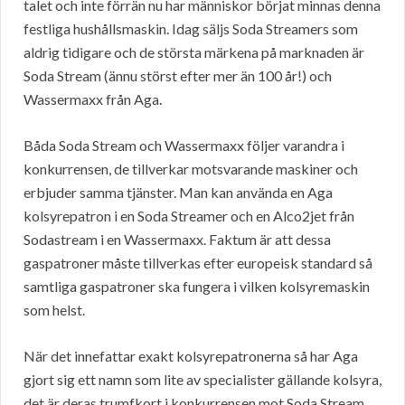
talet och inte förrän nu har människor börjat minnas denna
festliga hushållsmaskin. Idag säljs Soda Streamers som
aldrig tidigare och de största märkena på marknaden är
Soda Stream (ännu störst efter mer än 100 år!) och
Wassermaxx från Aga.
Båda Soda Stream och Wassermaxx följer varandra i
konkurrensen, de tillverkar motsvarande maskiner och
erbjuder samma tjänster. Man kan använda en Aga
kolsyrepatron i en Soda Streamer och en Alco2jet från
Sodastream i en Wassermaxx. Faktum är att dessa
gaspatroner måste tillverkas efter europeisk standard så
samtliga gaspatroner ska fungera i vilken kolsyremaskin
som helst.
När det innefattar exakt kolsyrepatronerna så har Aga
gjort sig ett namn som lite av specialister gällande kolsyra,
det är deras trumfkort i konkurrensen mot Soda Stream