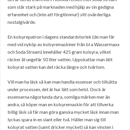
som står stark på marknaden med hjälp av sin gedigna
erfarenhet och (inte att förglömma!) sitt ovärderliga
nostalgivärde.
En kolsyrepatron i dagens standardstorlek (de man får
med vid nyköp av kolsyremaskiner från bl a Wassermaxx
och Soda Stream) innehåller 425 gram kolsyra, vilket
räcker åt ungefär 50 liter vatten. Uppskattar man lätt
kolsyrat vatten kan det räcka längre och tvärtom.
Vill man ha läsk så kan man handla essenser och tillsätta
under processen, det är hur lätt som helst. Dock är
essenserna någorlunda dyra, somliga märken mer än
andra, så köper man en kolsyremaskin för att tillverka
billig läsk så får man göra ganska mycket läsk innan man
lyckas spara in en slant eller två. Håller man sig till
kolsyrat vatten (samt dricker mycket) så kan vinsten i