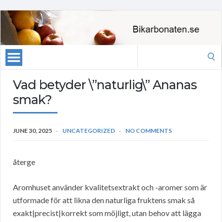
Search
for:
Vad betyder \”naturlig\” Ananas
smak?
JUNE 30, 2025
UNCATEGORIZED
NO COMMENTS
återge
Aromhuset använder kvalitetsextrakt och -aromer som är
utformade för att likna den naturliga fruktens smak så
exakt|precist|korrekt som möjligt, utan behov att lägga