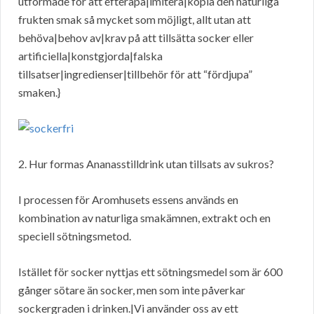
utformade för att efterapa|imitera|kopia den naturliga
frukten smak så mycket som möjligt, allt utan att
behöva|behov av|krav på att tillsätta socker eller
artificiella|konstgjorda|falska
tillsatser|ingredienser|tillbehör för att “fördjupa”
smaken.}
2. Hur formas Ananasstilldrink utan tillsats av sukros?
I processen för Aromhusets essens används en
kombination av naturliga smakämnen, extrakt och en
speciell sötningsmetod.
Istället för socker nyttjas ett sötningsmedel som är 600
gånger sötare än socker, men som inte påverkar
sockergraden i drinken.|Vi använder oss av ett