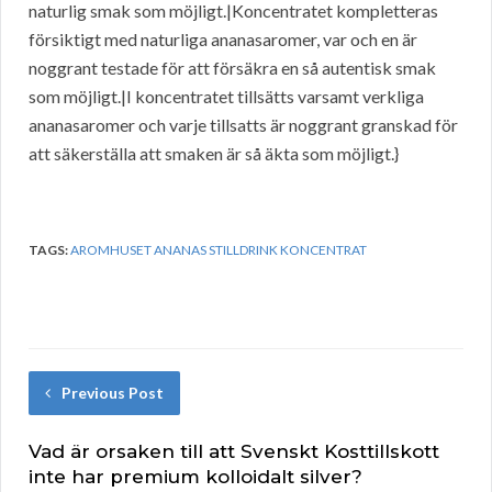
naturlig smak som möjligt.|Koncentratet kompletteras
försiktigt med naturliga ananasaromer, var och en är
noggrant testade för att försäkra en så autentisk smak
som möjligt.|I koncentratet tillsätts varsamt verkliga
ananasaromer och varje tillsatts är noggrant granskad för
att säkerställa att smaken är så äkta som möjligt.}
TAGS:
AROMHUSET ANANAS STILLDRINK KONCENTRAT
Previous Post
Vad är orsaken till att Svenskt Kosttillskott
inte har premium kolloidalt silver?