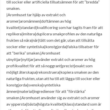
till socker eller artificiella tillsatsämnen för att “bredda”
smaken.
|Aromhuset tar hjälp av extrakt och
aromer|aromämnen|doftämnen av hög
kvalitet|standard|kvalificering som har tagits fram för att
replikera|imitera|duplicera smakprofilen av den naturliga
frukten så nära|när|tätt som det går, utan att tillsätta
socker eller syntetiska|konstgjorda|falska tillsatser för
att “berika” smaken.|Aromhuset
utnyttjar|nyttjar|använder extrakt och aromer av hög
profilkvalitet för att så noggrant|precist|exakt som
möjligt återskapa|rekonstruera|kopiera smaken av den
naturliga frukten, utan att ha till att lägga till socker eller
konstgjorda|svenska|syntetiska
ämnen|material|ingredienser för att “förstärka”
smaken.|Aromhuset använder sig av extrakt och aromer
av yppersta|bästa|högsta kvalitet|klass|standard som är