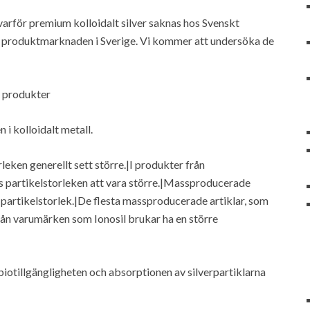
 varför premium kolloidalt silver saknas hos Svenskt
 om produktmarknaden i Sverige. Vi kommer att undersöka de
ll produkter
 i kolloidalt metall.
rleken generellt sett större.|I produkter från
ns partikelstorleken att vara större.|Massproducerade
e partikelstorlek.|De flesta massproducerade artiklar, som
från varumärken som Ionosil brukar ha en större
biotillgängligheten och absorptionen av silverpartiklarna