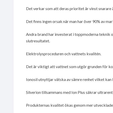
Det verkar som att deras prioritet är vinst snarare 
Det finns ingen orsak när man har över 90% av markn
Andra brand har investerat i toppmoderna teknik och
slutresultatet.
Elektrolysproceduren och vattnets kvalitén.
Det är viktigt att vattnet som utgör grunden för koll
Ionosil utnyttjar vätska av sämre renhet vilket kan
Silverion tillsammans med Ion Plus säkrar ultrarent
Produkternas kvalitet ökas genom mer utvecklade 