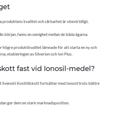
get
 produktens kvalitet och sårbarhet är obestridligt.
från början, fanns en oenighet mellan de båda ägarna.
r högre produktkvalitet lämnade för att starta en ny och
a, etableringen av Silverion och Ion Plus.
lskott fast vid Ionosil-medel?
t Svenskt Kosttillskott fortsätter med Ionosil trots bättre
edan ger dem en stark marknadsposition.