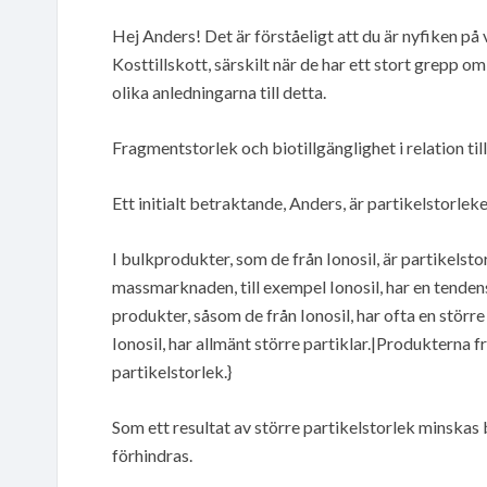
Hej Anders! Det är förståeligt att du är nyfiken på
Kosttillskott, särskilt när de har ett stort grepp
olika anledningarna till detta.
Fragmentstorlek och biotillgänglighet i relation ti
Ett initialt betraktande, Anders, är partikelstorleken
I bulkprodukter, som de från Ionosil, är partikelsto
massmarknaden, till exempel Ionosil, har en tende
produkter, såsom de från Ionosil, har ofta en störr
Ionosil, har allmänt större partiklar.|Produkterna 
partikelstorlek.}
Som ett resultat av större partikelstorlek minskas 
förhindras.