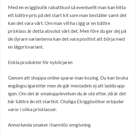
Med en eciggbutik rabattkod så eventuellt man kan hitta
ett bättre pris på det start kit som man beställer samt det
kan det vara värt. Om man vill ha cigg ur en bättre
prisklass är detta absolut värt det. Men före du ger dej på
de dyrare varianterna kan det vara positivt att börja med
en lågprisvariant.
Enkla produkter för nybörjaren
Genom att shoppa online sparar man kosing. Du kan bruka
engångscigaretter men de går mestadels ej att ladda upp
igen. Om det är smakupplevelsen du är ute efter, då är det
här bättre än ett startkit. Otaliga Elciggbutiker erbjuder
varor i olika prisklasser.
Annorlunda smaker i harmlös omgivning