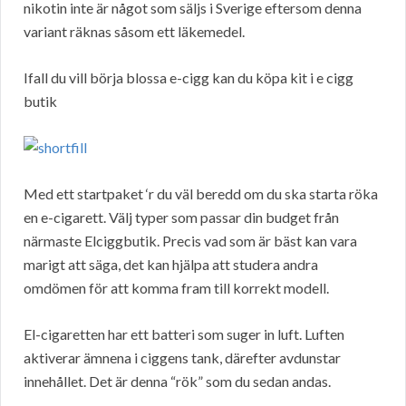
nikotin inte är något som säljs i Sverige eftersom denna
variant räknas såsom ett läkemedel.
Ifall du vill börja blossa e-cigg kan du köpa kit i e cigg
butik
Med ett startpaket ‘r du väl beredd om du ska starta röka
en e-cigarett. Välj typer som passar din budget från
närmaste Elciggbutik. Precis vad som är bäst kan vara
marigt att säga, det kan hjälpa att studera andra
omdömen för att komma fram till korrekt modell.
El-cigaretten har ett batteri som suger in luft. Luften
aktiverar ämnena i ciggens tank, därefter avdunstar
innehållet. Det är denna “rök” som du sedan andas.