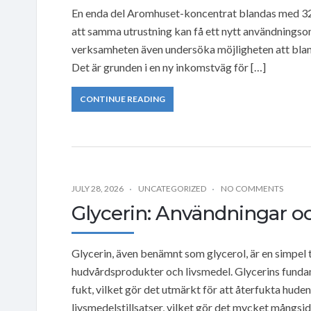
En enda del Aromhuset-koncentrat blandas med 32 d
att samma utrustning kan få ett nytt användningsom
verksamheten även undersöka möjligheten att blanda
Det är grunden i en ny inkomstväg för […]
CONTINUE READING
JULY 28, 2026
UNCATEGORIZED
NO COMMENTS
Glycerin: Användningar o
Glycerin, även benämnt som glycerol, är en simpel
hudvårdsprodukter och livsmedel. Glycerins fundame
fukt, vilket gör det utmärkt för att återfukta huden.
livsmedelstillsatser, vilket gör det mycket mångsid