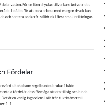
elar vatten. För en liten dryckestillverkare betyder det
råde: i stället för att bara arbeta med en egen dryck kan
 och hantera sockerfri stilldrink i flera smakinriktningar.
ch Fördelar
 trevärd alkohol som regelbundet brukas i både
ntala fördel är dess förmåga att dra till sig och binda
 Det är en vanlig ingrediens i allt från fuktkrämer till
igt. […]