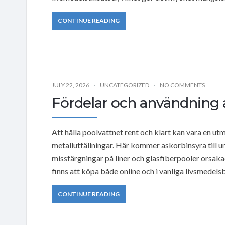
CONTINUE READING
JULY 22, 2026
UNCATEGORIZED
NO COMMENTS
Fördelar och användning a
Att hålla poolvattnet rent och klart kan vara en u
metallutfällningar. Här kommer askorbinsyra till u
missfärgningar på liner och glasfiberpooler orsakad
finns att köpa både online och i vanliga livsmedelsb
CONTINUE READING