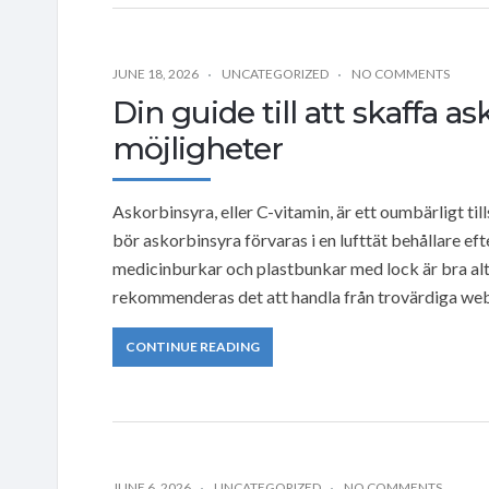
JUNE 18, 2026
UNCATEGORIZED
NO COMMENTS
Din guide till att skaffa a
möjligheter
Askorbinsyra, eller C-vitamin, är ett oumbärligt till
bör askorbinsyra förvaras i en lufttät behållare ef
medicinburkar och plastbunkar med lock är bra alte
rekommenderas det att handla från trovärdiga we
CONTINUE READING
JUNE 6, 2026
UNCATEGORIZED
NO COMMENTS