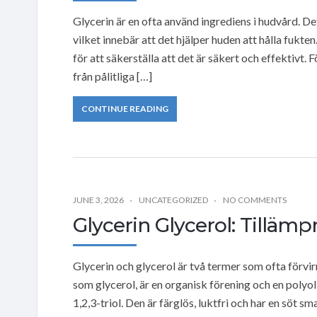
Glycerin är en ofta använd ingrediens i hudvård. D
vilket innebär att det hjälper huden att hålla fukten
för att säkerställa att det är säkert och effektivt.
från pålitliga […]
CONTINUE READING
JUNE 3, 2026
UNCATEGORIZED
NO COMMENTS
Glycerin Glycerol: Tilläm
Glycerin och glycerol är två termer som ofta förvir
som glycerol, är en organisk förening och en pol
1,2,3-triol. Den är färglös, luktfri och har en söt s