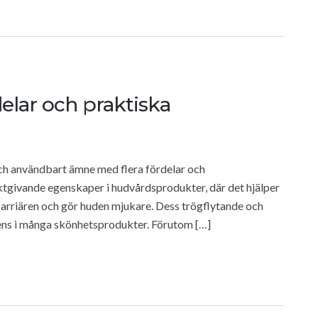
elar och praktiska
 och användbart ämne med flera fördelar och
tgivande egenskaper i hudvårdsprodukter, där det hjälper
udbarriären och gör huden mjukare. Dess trögflytande och
diens i många skönhetsprodukter. Förutom […]