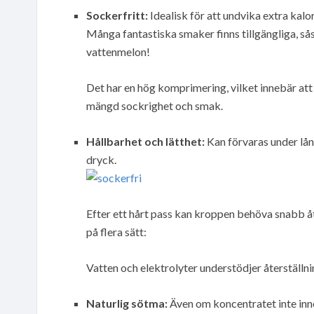
Sockerfritt:
Idealisk för att undvika extra kal
Många fantastiska smaker finns tillgängliga, så
vattenmelon!
Det har en hög komprimering, vilket innebär att
mängd sockrighet och smak.
Hållbarhet och lätthet:
Kan förvaras under lång t
dryck.
Efter ett hårt pass kan kroppen behöva snabb åt
på flera sätt:
Vatten och elektrolyter understödjer återställni
Naturlig sötma:
Även om koncentratet inte inneh