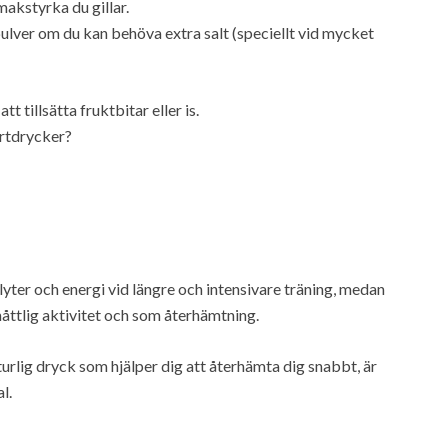
makstyrka du gillar.
pulver om du kan behöva extra salt (speciellt vid mycket
 tillsätta fruktbitar eller is.
ortdrycker?
olyter och energi vid längre och intensivare träning, medan
 måttlig aktivitet och som återhämtning.
urlig dryck som hjälper dig att återhämta dig snabbt, är
l.