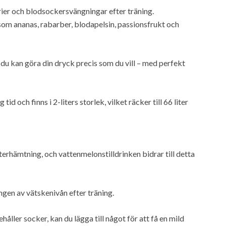
orier och blodsockersvängningar efter träning.
som ananas, rabarber, blodapelsin, passionsfrukt och
 du kan göra din dryck precis som du vill – med perfekt
id och finns i 2-liters storlek, vilket räcker till 66 liter
erhämtning, och vattenmelonstilldrinken bidrar till detta
ngen av vätskenivån efter träning.
åller socker, kan du lägga till något för att få en mild