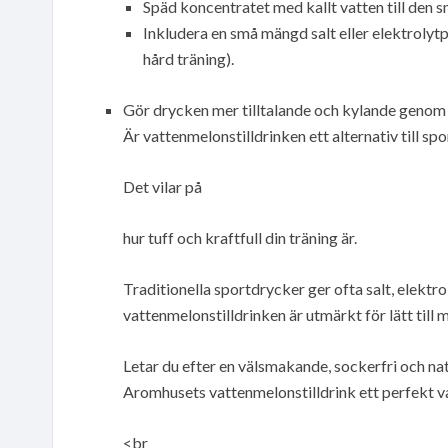
Späd koncentratet med kallt vatten till den s
Inkludera en små mängd salt eller elektrolyt
hård träning).
Gör drycken mer tilltalande och kylande genom att
Är vattenmelonstilldrinken ett alternativ till sp
Det vilar på
hur tuff och kraftfull din träning är.
Traditionella sportdrycker ger ofta salt, elektr
vattenmelonstilldrinken är utmärkt för lätt till
Letar du efter en välsmakande, sockerfri och nat
Aromhusets vattenmelonstilldrink ett perfekt va
<br