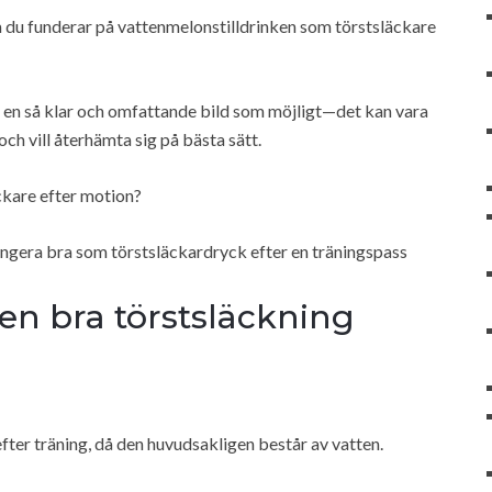
om du funderar på vattenmelonstilldrinken som törstsläckare
g en så klar och omfattande bild som möjligt—det kan vara
och vill återhämta sig på bästa sätt.
ckare efter motion?
fungera bra som törstsläckardryck efter en träningspass
en bra törstsläckning
fter träning, då den huvudsakligen består av vatten.