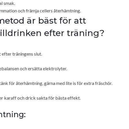
al smak.
lammation och främja cellers återhämtning.
etod är bäst för att
lldrinken efter träning?
efter träningens slut.
kebalansen och ersätta elektrolyter.
nk för återhämtning, gärna med lite is för extra fräschör.
ler karaff och drick sakta för bästa effekt.
mtning: