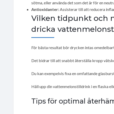
sötma, eller använda det som det är för en neutr
Antioxidanter:
Assisterar till att reducera inf
Vilken tidpunkt och m
dricka vattenmelonsti
För bästa resultat bör drycken intas omedelbart 
Det bidrar till att snabbt återställa kropp väts
Du kan exempelvis fixa en omfattande glasburstä
Häll upp din vattenmelonstilldrink i en flaska el
Tips för optimal återhä