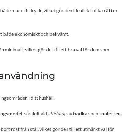
åde mat och dryck, vilket gör den idealisk i olika
rätter
 det både ekonomiskt och bekvämt.
 minimalt, vilket gör det till ett bra val för dem som
sanvändning
ngsområden i ditt hushåll.
ingsmedel
, särskilt vid
städning
av
badkar
och
toaletter
.
bort rost från stål, vilket gör den till ett utmärkt val för