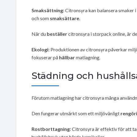
Smaksättning:
Citronsyra kan balansera smaker i b
och som
smaksättare
.
När du
beställer
citronsyra i storpack online, är
Ekologi:
Produktionen av citronsyra påverkar miljön
fokuserar på
hållbar
matlagning.
Städning och hushåll
Förutom matlagning har citronsyra många användni
Den fungerar utmärkt som ett miljövänligt
rengör
Rostborttagning:
Citronsyra är effektiv för att ta 
hushållsbruk utan hårda kemikalier.