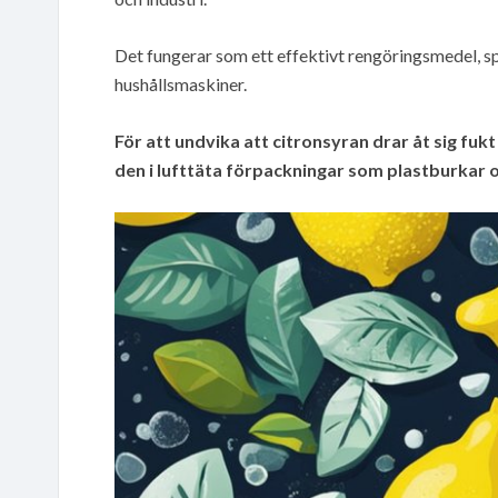
Det fungerar som ett effektivt rengöringsmedel, sp
hushållsmaskiner.
För att undvika att citronsyran drar åt sig fuk
den i lufttäta förpackningar som plastburkar o