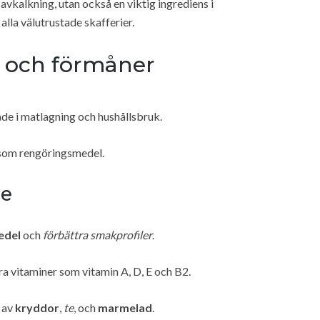
 avkalkning, utan också en viktig ingrediens i
 alla välutrustade skafferier.
och förmåner
åde i matlagning och hushållsbruk.
 som rengöringsmedel.
de
edel
och
förbättra smakprofiler
.
vara vitaminer som vitamin A, D, E och B2.
g av
kryddor
,
te
, och
marmelad
.